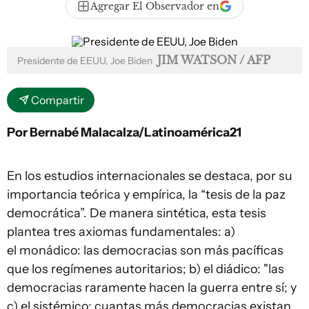
Agregar El Observador en
JIM WATSON / AFP
Presidente de EEUU, Joe Biden
Compartir
Por Bernabé Malacalza/Latinoamérica21
En los estudios internacionales se destaca, por su
importancia teórica y empírica, la “tesis de la paz
democrática”. De manera sintética, esta tesis
plantea tres axiomas fundamentales: a)
el
monádico
: las democracias son más pacíficas
que los regímenes autoritarios; b) el
diádico
: "las
democracias raramente hacen la guerra entre sí; y
c) el
sistémico
: cuantas más democracias existan,