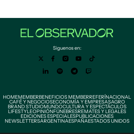
Siguenos en:
HOME
MEMBER
BENEFICIOS MEMBER
REFERÍ
NACIONAL
CAFÉ Y NEGOCIOS
ECONOMÍA Y EMPRESAS
AGRO
BRAND STUDIO
MUNDO
CULTURA Y ESPECTÁCULOS
LIFESTYLE
OPINIÓN
FÚNEBRES
REMATES Y LEGALES
EDICIONES ESPECIALES
PUBLICACIONES
NEWSLETTERS
ARGENTINA
ESPAÑA
ESTADOS UNIDOS