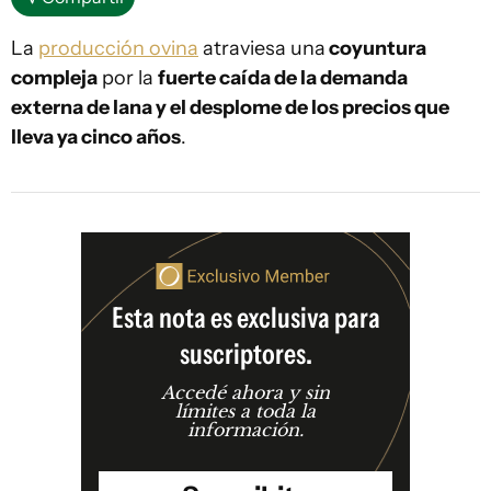
La
producción ovina
atraviesa una
coyuntura
compleja
por la
fuerte caída de la demanda
externa de lana y el desplome de los precios que
lleva ya cinco años
.
Esta nota es exclusiva para
suscriptores.
Accedé ahora y sin
límites a toda la
información.