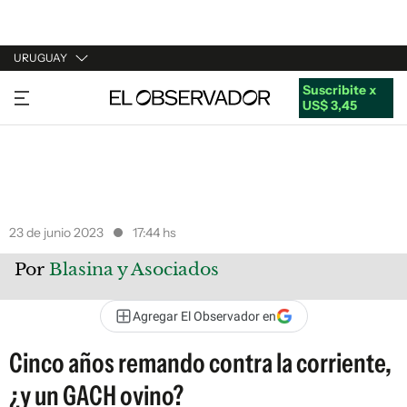
URUGUAY
Suscribite x
URUGUAY
US$ 3,45
ARGENTINA
ESPAÑA
ESTADOS UNIDOS
23 de junio 2023
17:44 hs
Por
Blasina y Asociados
Agregar El Observador en
Cinco años remando contra la corriente,
¿y un GACH ovino?