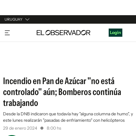
URUGUAY
URUGUAY
Login
ARGENTINA
ESPAÑA
ESTADOS UNIDOS
Incendio en Pan de Azúcar "no está
controlado" aún; Bomberos continúa
trabajando
Desde la DNB indicaron que todavía hay "alguna columna de humo", y
este lunes realizarán "pasadas de enfriamiento" con helicópteros
29 de enero 2024
8:00 hs