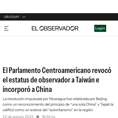
URUGUAY
URUGUAY
Login
ARGENTINA
ESPAÑA
ESTADOS UNIDOS
El Parlamento Centroamericano revocó
el estatus de observador a Taiwán e
incorporó a China
La resolución impulsada por Nicaragua fue celebrada por Beijing
como un reconocimiento del principio de “una sola China” y Taipéi la
calificó como un avance del “autoritarismo” en la región.
22 de agosto 2023
16:55 hs