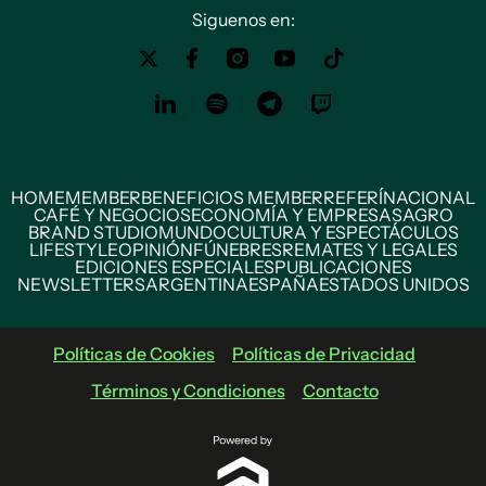
Siguenos en:
HOME
MEMBER
BENEFICIOS MEMBER
REFERÍ
NACIONAL
CAFÉ Y NEGOCIOS
ECONOMÍA Y EMPRESAS
AGRO
BRAND STUDIO
MUNDO
CULTURA Y ESPECTÁCULOS
LIFESTYLE
OPINIÓN
FÚNEBRES
REMATES Y LEGALES
EDICIONES ESPECIALES
PUBLICACIONES
NEWSLETTERS
ARGENTINA
ESPAÑA
ESTADOS UNIDOS
Políticas de Cookies
Políticas de Privacidad
Términos y Condiciones
Contacto