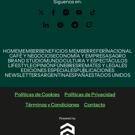
Siguenos en:
HOME
MEMBER
BENEFICIOS MEMBER
REFERÍ
NACIONAL
CAFÉ Y NEGOCIOS
ECONOMÍA Y EMPRESAS
AGRO
BRAND STUDIO
MUNDO
CULTURA Y ESPECTÁCULOS
LIFESTYLE
OPINIÓN
FÚNEBRES
REMATES Y LEGALES
EDICIONES ESPECIALES
PUBLICACIONES
NEWSLETTERS
ARGENTINA
ESPAÑA
ESTADOS UNIDOS
Políticas de Cookies
Políticas de Privacidad
Términos y Condiciones
Contacto