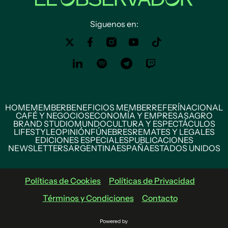
Siguenos en:
HOME
MEMBER
BENEFICIOS MEMBER
REFERÍ
NACIONAL
CAFÉ Y NEGOCIOS
ECONOMÍA Y EMPRESAS
AGRO
BRAND STUDIO
MUNDO
CULTURA Y ESPECTÁCULOS
LIFESTYLE
OPINIÓN
FÚNEBRES
REMATES Y LEGALES
EDICIONES ESPECIALES
PUBLICACIONES
NEWSLETTERS
ARGENTINA
ESPAÑA
ESTADOS UNIDOS
Políticas de Cookies
Políticas de Privacidad
Términos y Condiciones
Contacto