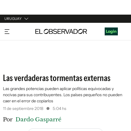
URUGUAY
URUGUAY
Login
ARGENTINA
ESPAÑA
ESTADOS UNIDOS
Las verdaderas tormentas externas
Las grandes potencias pueden aplicar políticas equivocadas y
nocivas para sus contribuyentes. Los países pequeños no pueden
caer en el error de copiarlos
11 de septiembre 2018
5:04 hs
Por
Dardo Gasparré