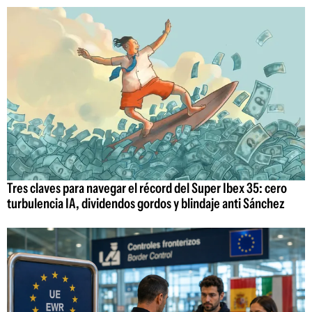
Tres claves para navegar el récord del Super Ibex 35: cero
turbulencia IA, dividendos gordos y blindaje anti Sánchez