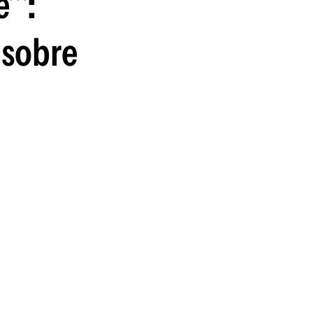
'":
 sobre