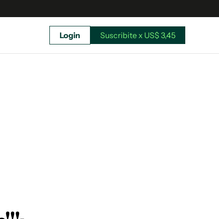
Login
Suscribite x US$ 3,45
uscríbete ahora a El Observador y elegí hasta
donde llegar.
Suscribite x US$ 3,45