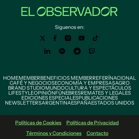
Siguenos en:
HOME
MEMBER
BENEFICIOS MEMBER
REFERÍ
NACIONAL
CAFÉ Y NEGOCIOS
ECONOMÍA Y EMPRESAS
AGRO
BRAND STUDIO
MUNDO
CULTURA Y ESPECTÁCULOS
LIFESTYLE
OPINIÓN
FÚNEBRES
REMATES Y LEGALES
EDICIONES ESPECIALES
PUBLICACIONES
NEWSLETTERS
ARGENTINA
ESPAÑA
ESTADOS UNIDOS
Políticas de Cookies
Políticas de Privacidad
Términos y Condiciones
Contacto