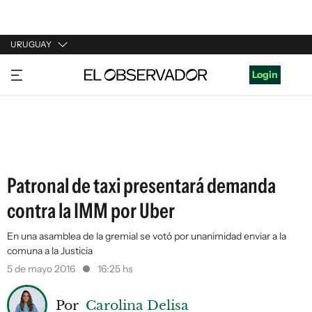
URUGUAY
URUGUAY
Login
ARGENTINA
ESPAÑA
ESTADOS UNIDOS
Patronal de taxi presentará demanda
contra la IMM por Uber
En una asamblea de la gremial se votó por unanimidad enviar a la
comuna a la Justicia
5 de mayo 2016
16:25 hs
Por
Carolina Delisa