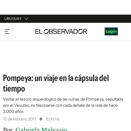
URUGUAY
URUGUAY
Login
ARGENTINA
ESPAÑA
ESTADOS UNIDOS
Pompeya: un viaje en la cápsula del
tiempo
Visitar el tesoro arqueológico de las ruinas de Pompeya, sepultada
por el Vesubio, es fascinarse con cada detalle de la vida de hace
2.000 años
12 de febrero 2017
5:00 hs
Por
Gabriela Malvasio