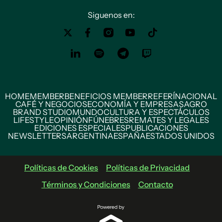
Siguenos en:
HOME
MEMBER
BENEFICIOS MEMBER
REFERÍ
NACIONAL
CAFÉ Y NEGOCIOS
ECONOMÍA Y EMPRESAS
AGRO
BRAND STUDIO
MUNDO
CULTURA Y ESPECTÁCULOS
LIFESTYLE
OPINIÓN
FÚNEBRES
REMATES Y LEGALES
EDICIONES ESPECIALES
PUBLICACIONES
NEWSLETTERS
ARGENTINA
ESPAÑA
ESTADOS UNIDOS
Políticas de Cookies
Políticas de Privacidad
Términos y Condiciones
Contacto