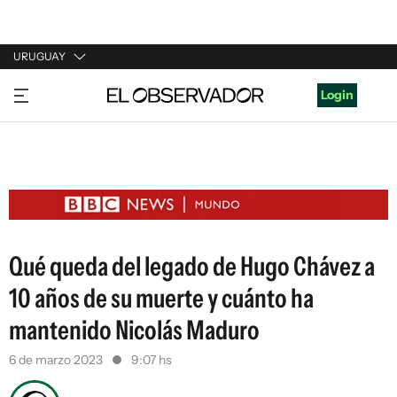
URUGUAY
URUGUAY
Login
ARGENTINA
ESPAÑA
ESTADOS UNIDOS
Qué queda del legado de Hugo Chávez a
10 años de su muerte y cuánto ha
mantenido Nicolás Maduro
6 de marzo 2023
9:07 hs