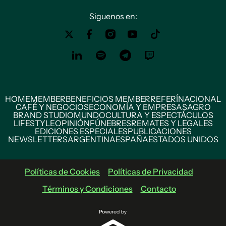
Siguenos en:
HOME
MEMBER
BENEFICIOS MEMBER
REFERÍ
NACIONAL
CAFÉ Y NEGOCIOS
ECONOMÍA Y EMPRESAS
AGRO
BRAND STUDIO
MUNDO
CULTURA Y ESPECTÁCULOS
LIFESTYLE
OPINIÓN
FÚNEBRES
REMATES Y LEGALES
EDICIONES ESPECIALES
PUBLICACIONES
NEWSLETTERS
ARGENTINA
ESPAÑA
ESTADOS UNIDOS
Políticas de Cookies
Políticas de Privacidad
Términos y Condiciones
Contacto