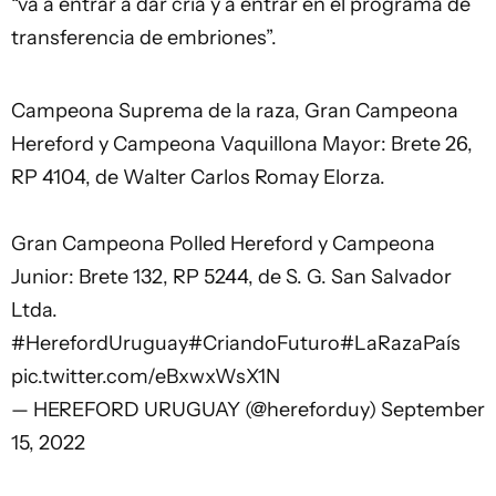
“va a entrar a dar cría y a entrar en el programa de
transferencia de embriones”.
Campeona Suprema de la raza, Gran Campeona
Hereford y Campeona Vaquillona Mayor: Brete 26,
RP 4104, de Walter Carlos Romay Elorza.
Gran Campeona Polled Hereford y Campeona
Junior: Brete 132, RP 5244, de S. G. San Salvador
Ltda.
#HerefordUruguay
#CriandoFuturo
#LaRazaPaís
pic.twitter.com/eBxwxWsX1N
— HEREFORD URUGUAY (@hereforduy)
September
15, 2022