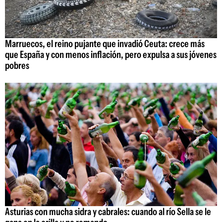
Marruecos, el reino pujante que invadió Ceuta: crece más
que España y con menos inflación, pero expulsa a sus jóvenes
pobres
Asturias con mucha sidra y cabrales: cuando al río Sella se le