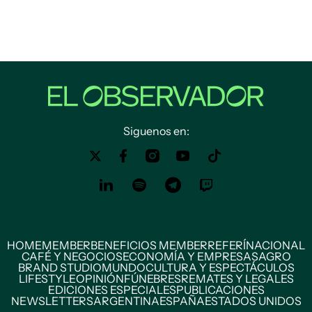
Siguenos en:
HOME
MEMBER
BENEFICIOS MEMBER
REFERÍ
NACIONAL
CAFÉ Y NEGOCIOS
ECONOMÍA Y EMPRESAS
AGRO
BRAND STUDIO
MUNDO
CULTURA Y ESPECTÁCULOS
LIFESTYLE
OPINIÓN
FÚNEBRES
REMATES Y LEGALES
EDICIONES ESPECIALES
PUBLICACIONES
NEWSLETTERS
ARGENTINA
ESPAÑA
ESTADOS UNIDOS