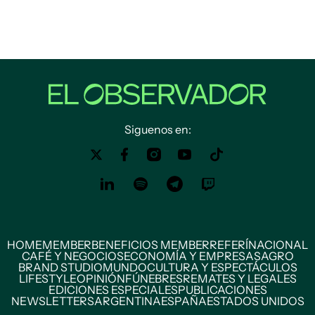
Siguenos en:
HOME
MEMBER
BENEFICIOS MEMBER
REFERÍ
NACIONAL
CAFÉ Y NEGOCIOS
ECONOMÍA Y EMPRESAS
AGRO
BRAND STUDIO
MUNDO
CULTURA Y ESPECTÁCULOS
LIFESTYLE
OPINIÓN
FÚNEBRES
REMATES Y LEGALES
EDICIONES ESPECIALES
PUBLICACIONES
NEWSLETTERS
ARGENTINA
ESPAÑA
ESTADOS UNIDOS