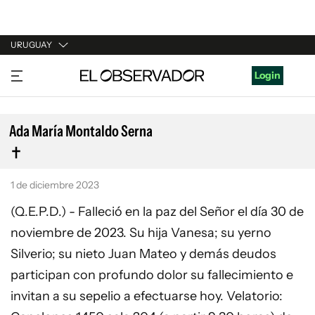
URUGUAY
URUGUAY
Login
ARGENTINA
ESPAÑA
Ada María Montaldo Serna
ESTADOS UNIDOS
1 de diciembre 2023
(Q.E.P.D.) - Falleció en la paz del Señor el día 30 de
noviembre de 2023. Su hija Vanesa; su yerno
Silverio; su nieto Juan Mateo y demás deudos
participan con profundo dolor su fallecimiento e
invitan a su sepelio a efectuarse hoy. Velatorio: