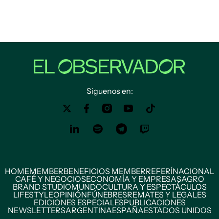
Siguenos en:
HOME
MEMBER
BENEFICIOS MEMBER
REFERÍ
NACIONAL
CAFÉ Y NEGOCIOS
ECONOMÍA Y EMPRESAS
AGRO
BRAND STUDIO
MUNDO
CULTURA Y ESPECTÁCULOS
LIFESTYLE
OPINIÓN
FÚNEBRES
REMATES Y LEGALES
EDICIONES ESPECIALES
PUBLICACIONES
NEWSLETTERS
ARGENTINA
ESPAÑA
ESTADOS UNIDOS