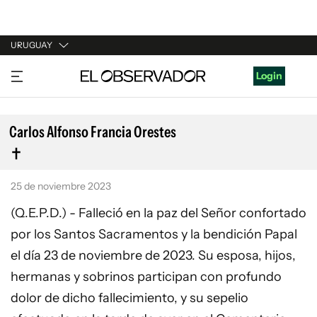
URUGUAY
URUGUAY
Login
ARGENTINA
ESPAÑA
Carlos Alfonso Francia Orestes
ESTADOS UNIDOS
25 de noviembre 2023
(Q.E.P.D.) - Falleció en la paz del Señor confortado
por los Santos Sacramentos y la bendición Papal
el día 23 de noviembre de 2023. Su esposa, hijos,
hermanas y sobrinos participan con profundo
dolor de dicho fallecimiento, y su sepelio