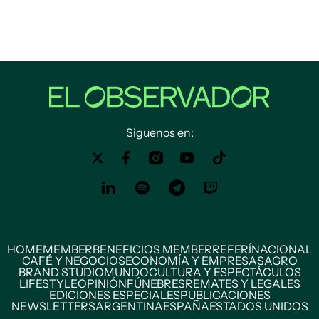
Siguenos en:
HOME
MEMBER
BENEFICIOS MEMBER
REFERÍ
NACIONAL
CAFÉ Y NEGOCIOS
ECONOMÍA Y EMPRESAS
AGRO
BRAND STUDIO
MUNDO
CULTURA Y ESPECTÁCULOS
LIFESTYLE
OPINIÓN
FÚNEBRES
REMATES Y LEGALES
EDICIONES ESPECIALES
PUBLICACIONES
NEWSLETTERS
ARGENTINA
ESPAÑA
ESTADOS UNIDOS