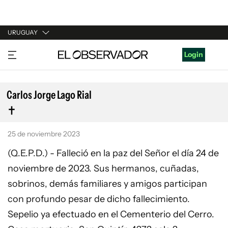
URUGUAY
URUGUAY
Login
ARGENTINA
ESPAÑA
Carlos Jorge Lago Rial
ESTADOS UNIDOS
25 de noviembre 2023
(Q.E.P.D.) - Falleció en la paz del Señor el día 24 de
noviembre de 2023. Sus hermanos, cuñadas,
sobrinos, demás familiares y amigos participan
con profundo pesar de dicho fallecimiento.
Sepelio ya efectuado en el Cementerio del Cerro.