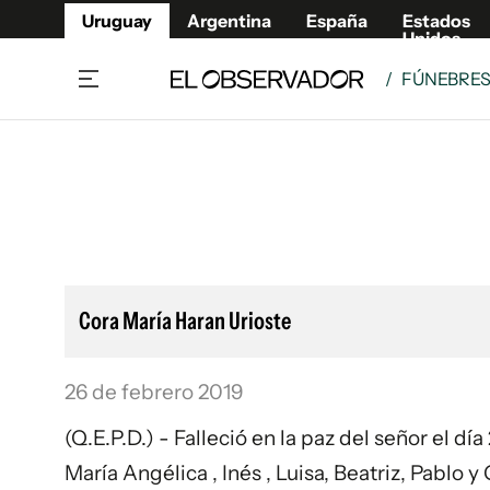
Uruguay
Argentina
España
Estados
Unidos
/
FÚNEBRE
Home
Lifestyl
Member
Opinió
Beneficios Member
Fúnebr
Referí
Remates
10°C
Sábado:
Ahora en:
Montevideo
Nacional
Mín
7°
Máx
Edicion
11°
Lluvia Ligera
Café y Negocios
Publica
Cora María Haran Urioste
Economía y Empresas
Newslet
Agro
Argent
26 de febrero 2019
Brand Studio
España
Mundo
Estados
(Q.E.P.D.) - Falleció en la paz del señor el 
Cultura y Espectáculos
María Angélica , Inés , Luisa, Beatriz, Pablo