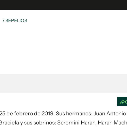
S
/ SEPELIOS
e
S
n
es
Siguenos en:
 y Legales
es especiales
ciones
ters
ina
 Unidos
día 25 de febrero de 2019. Sus hermanos: Juan Antonio
 y Graciela y sus sobrinos: Scremini Haran, Haran Mac