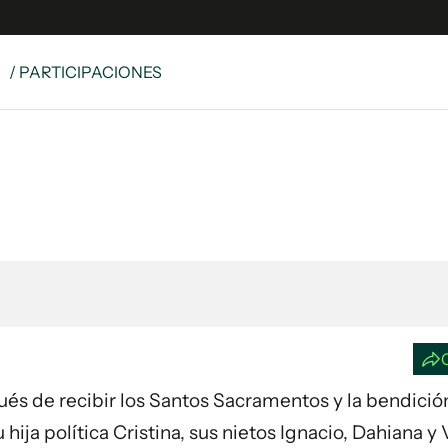
S
/ PARTICIPACIONES
e
S
n
es
Siguenos en:
 y Legales
es especiales
ciones
ters
ina
 Unidos
spués de recibir los Santos Sacramentos y la bendició
 hija política Cristina, sus nietos Ignacio, Dahiana y 