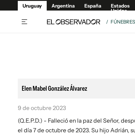
Uruguay
Argentina
España
Estados
Unidos
/
FÚNEBRE
Home
Lifestyl
Member
Opinió
Beneficios Member
Fúnebr
Referí
Remates
15°C
Viernes:
Ahora en:
Montevideo
Nacional
Mín
9°
Edicion
Máx
12°
Lluvia Moderada
Café y Negocios
Publica
Elen Mabel González Álvarez
Economía y Empresas
Newslet
Agro
Argent
9 de octubre 2023
Brand Studio
España
Mundo
Estados
(Q.E.P.D.) - Falleció en la paz del Señor, de
Cultura y Espectáculos
el día 7 de octubre de 2023. Su hijo Adrián, su