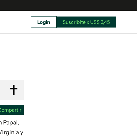
Login
Suscribite x US$ 3,45
uscríbete ahora a El Observador y elegí hasta
donde llegar.
Compartir
n Papal,
Virginia y
Suscribite x US$ 3,45