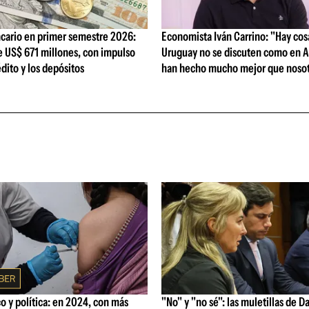
cario en primer semestre 2026:
Economista Iván Carrino: "Hay cos
e US$ 671 millones, con impulso
Uruguay no se discuten como en A
édito y los depósitos
han hecho mucho mejor que nosot
 y política: en 2024, con más
"No" y "no sé": las muletillas de D