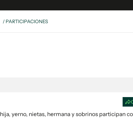
S
/ PARTICIPACIONES
e
S
n
es
Siguenos en:
 y Legales
es especiales
ciones
ters
ina
u hija, yerno, nietas, hermana y sobrinos participan c
 Unidos