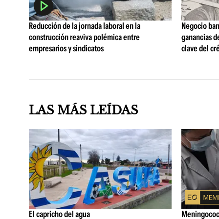
Reducción de la jornada laboral en la
Negocio ban
construcción reaviva polémica entre
ganancias d
empresarios y sindicatos
clave del cr
LAS MÁS LEÍDAS
El capricho del agua
Meningococo