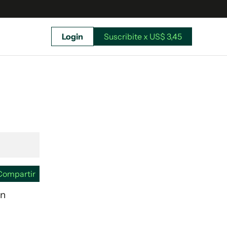
Login
Suscribite x US$ 3,45
uscríbete ahora a El Observador y elegí hasta
donde llegar.
Compartir
on
Suscribite x US$ 3,45