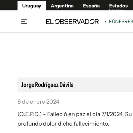
Uruguay
Argentina
España
Estados
Unidos
/
FÚNEBRE
Home
Lifestyl
Member
Opinió
Beneficios Member
Fúnebr
Referí
Remates
8°C
Domingo:
Ahora en:
Montevideo
Nacional
Mín
9°
Máx
11°
Edicion
Nubes
Café y Negocios
Publica
Jorge Rodríguez Dávila
Economía y Empresas
Newslet
Agro
Argent
8 de enero 2024
Brand Studio
España
(Q.E.P.D.) - Falleció en paz el día 7/1/2024. S
Mundo
Estados
profundo dolor dicho fallecimiento.
Cultura y Espectáculos