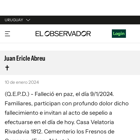
URUGUAY
URUGUAY
Login
ARGENTINA
ESPAÑA
Juan Ericle Abreu
ESTADOS UNIDOS
10 de enero 2024
(Q.E.P.D.) - Falleció en paz, el día 9/1/2024.
Familiares, participan con profundo dolor dicho
fallecimiento e invitan al acto de sepelio a
efectuarse en el día de hoy. Casa Velatoria
Rivadavia 1812. Cementerio los Fresnos de