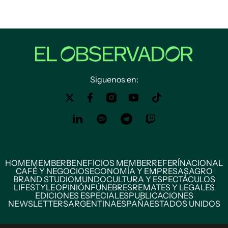
Siguenos en:
HOME
MEMBER
BENEFICIOS MEMBER
REFERÍ
NACIONAL
CAFÉ Y NEGOCIOS
ECONOMÍA Y EMPRESAS
AGRO
BRAND STUDIO
MUNDO
CULTURA Y ESPECTÁCULOS
LIFESTYLE
OPINIÓN
FÚNEBRES
REMATES Y LEGALES
EDICIONES ESPECIALES
PUBLICACIONES
NEWSLETTERS
ARGENTINA
ESPAÑA
ESTADOS UNIDOS