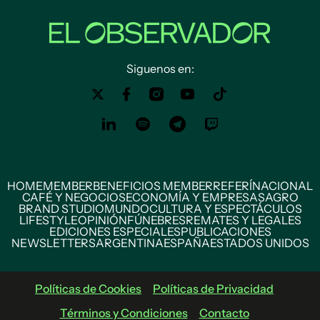
Siguenos en:
HOME
MEMBER
BENEFICIOS MEMBER
REFERÍ
NACIONAL
CAFÉ Y NEGOCIOS
ECONOMÍA Y EMPRESAS
AGRO
BRAND STUDIO
MUNDO
CULTURA Y ESPECTÁCULOS
LIFESTYLE
OPINIÓN
FÚNEBRES
REMATES Y LEGALES
EDICIONES ESPECIALES
PUBLICACIONES
NEWSLETTERS
ARGENTINA
ESPAÑA
ESTADOS UNIDOS
Políticas de Cookies
Políticas de Privacidad
Términos y Condiciones
Contacto