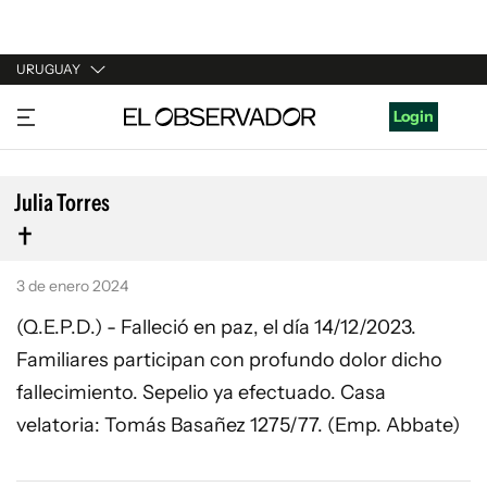
URUGUAY
URUGUAY
Login
ARGENTINA
ESPAÑA
Julia Torres
ESTADOS UNIDOS
3 de enero 2024
(Q.E.P.D.) - Falleció en paz, el día 14/12/2023.
Familiares participan con profundo dolor dicho
fallecimiento. Sepelio ya efectuado. Casa
velatoria: Tomás Basañez 1275/77. (Emp. Abbate)