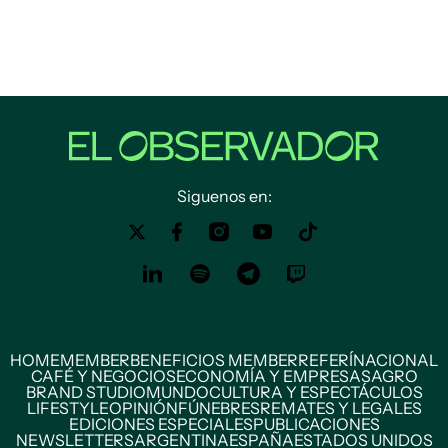
Siguenos en:
HOME
MEMBER
BENEFICIOS MEMBER
REFERÍ
NACIONAL
CAFÉ Y NEGOCIOS
ECONOMÍA Y EMPRESAS
AGRO
BRAND STUDIO
MUNDO
CULTURA Y ESPECTÁCULOS
LIFESTYLE
OPINIÓN
FÚNEBRES
REMATES Y LEGALES
EDICIONES ESPECIALES
PUBLICACIONES
NEWSLETTERS
ARGENTINA
ESPAÑA
ESTADOS UNIDOS