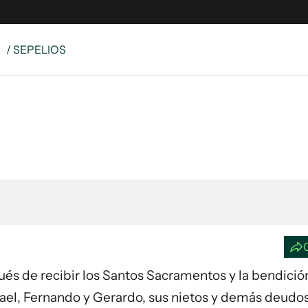
S
/ SEPELIOS
e
S
n
es
Siguenos en:
 y Legales
es especiales
ciones
ters
ina
 Unidos
spués de recibir los Santos Sacramentos y la bendició
afael, Fernando y Gerardo, sus nietos y demás deudo