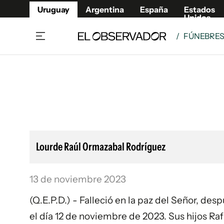
Uruguay
Argentina
España
Estados
Unidos
/
FÚNEBRE
Home
Lifestyl
Member
Opinió
Beneficios Member
Fúnebr
Referí
Remates
10°C
Sábado:
Ahora en:
Montevideo
Nacional
Mín
7°
Máx
11°
Edicion
Nubes
Café y Negocios
Publica
Lourde Raúl Ormazabal Rodríguez
Economía y Empresas
Newslet
Agro
Argent
13 de noviembre 2023
Brand Studio
España
Mundo
Estados
(Q.E.P.D.) - Falleció en la paz del Señor, de
Cultura y Espectáculos
el día 12 de noviembre de 2023. Sus hijos R