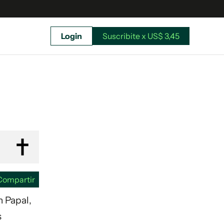
Login
Suscribite x US$ 3,45
uscríbete ahora a El Observador y elegí hasta
donde llegar.
Compartir
n Papal,
s
Suscribite x US$ 3,45