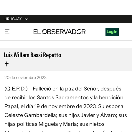
URUGUAY
URUGUAY
Login
ARGENTINA
ESPAÑA
Luis Willam Bassi Repetto
ESTADOS UNIDOS
20 de noviembre 2023
(Q.E.P.D.) - Falleció en la paz del Señor, después
de recibir los Santos Sacramentos y la bendición
Papal, el día 19 de noviembre de 2023. Su esposa
Celeste Gambardella; sus hijos Javier y Álvaro; sus
hijas políticas Miguela y María; sus nietos