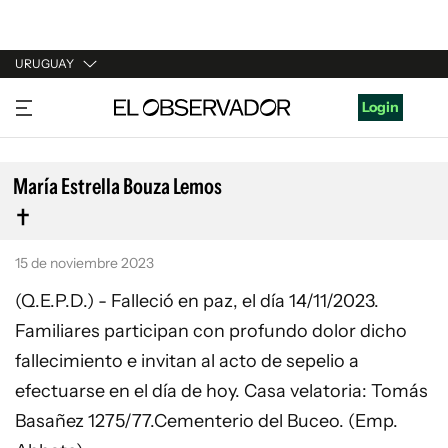
URUGUAY
URUGUAY
Login
ARGENTINA
ESPAÑA
María Estrella Bouza Lemos
ESTADOS UNIDOS
15 de noviembre 2023
(Q.E.P.D.) - Falleció en paz, el día 14/11/2023.
Familiares participan con profundo dolor dicho
fallecimiento e invitan al acto de sepelio a
efectuarse en el día de hoy. Casa velatoria: Tomás
Basañez 1275/77.Cementerio del Buceo. (Emp.