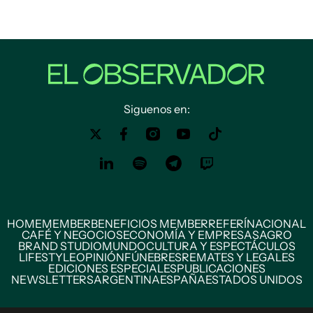
Siguenos en:
HOME
MEMBER
BENEFICIOS MEMBER
REFERÍ
NACIONAL
CAFÉ Y NEGOCIOS
ECONOMÍA Y EMPRESAS
AGRO
BRAND STUDIO
MUNDO
CULTURA Y ESPECTÁCULOS
LIFESTYLE
OPINIÓN
FÚNEBRES
REMATES Y LEGALES
EDICIONES ESPECIALES
PUBLICACIONES
NEWSLETTERS
ARGENTINA
ESPAÑA
ESTADOS UNIDOS