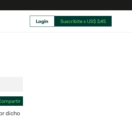
Login
Suscribite x US$ 3,45
uscríbete ahora a El Observador y elegí hasta
donde llegar.
Compartir
lor dicho
Suscribite x US$ 3,45