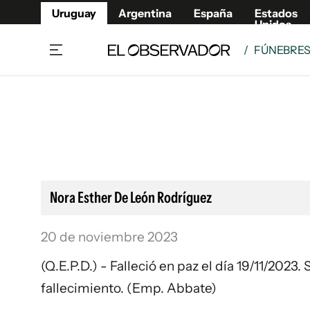
Uruguay
Argentina
España
Estados
Unidos
/
FÚNEBRE
Home
Lifestyl
Member
Opinió
Beneficios Member
Fúnebr
Referí
Remates
10°C
Sábado:
Ahora en:
Montevideo
Nacional
Mín
7°
Máx
Edicion
11°
Lluvia Ligera
Café y Negocios
Publica
Nora Esther De León Rodríguez
Economía y Empresas
Newslet
Agro
Argent
20 de noviembre 2023
Brand Studio
España
(Q.E.P.D.) - Falleció en paz el día 19/11/2023
Mundo
Estados
fallecimiento. (Emp. Abbate)
Cultura y Espectáculos