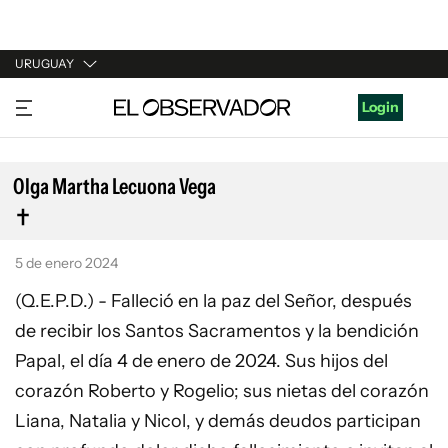
URUGUAY
URUGUAY
Login
ARGENTINA
ESPAÑA
Olga Martha Lecuona Vega
ESTADOS UNIDOS
5 de enero 2024
(Q.E.P.D.) - Falleció en la paz del Señor, después
de recibir los Santos Sacramentos y la bendición
Papal, el día 4 de enero de 2024. Sus hijos del
corazón Roberto y Rogelio; sus nietas del corazón
Liana, Natalia y Nicol, y demás deudos participan