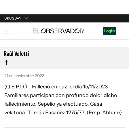
URUGUAY
URUGUAY
Login
ARGENTINA
ESPAÑA
Raúl Valetti
ESTADOS UNIDOS
21 de noviembre 2023
(Q.E.P.D.) - Falleció en paz, el día 15/11/2023.
Familiares participan con profundo dolor dicho
fallecimiento. Sepelio ya efectuado. Casa
velatoria: Tomás Basañez 1275/77. (Emp. Abbate)