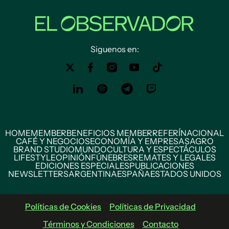
Siguenos en:
HOME
MEMBER
BENEFICIOS MEMBER
REFERÍ
NACIONAL
CAFÉ Y NEGOCIOS
ECONOMÍA Y EMPRESAS
AGRO
BRAND STUDIO
MUNDO
CULTURA Y ESPECTÁCULOS
LIFESTYLE
OPINIÓN
FÚNEBRES
REMATES Y LEGALES
EDICIONES ESPECIALES
PUBLICACIONES
NEWSLETTERS
ARGENTINA
ESPAÑA
ESTADOS UNIDOS
Políticas de Cookies
Políticas de Privacidad
Términos y Condiciones
Contacto