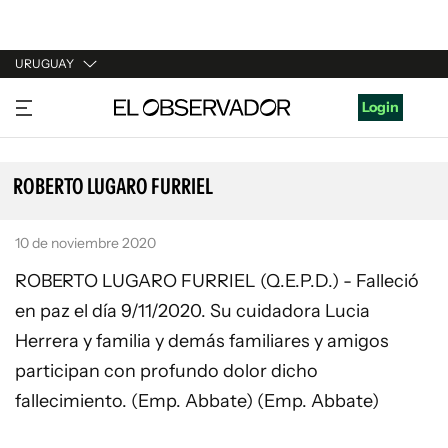
URUGUAY
URUGUAY
Login
ARGENTINA
ESPAÑA
ROBERTO LUGARO FURRIEL
ESTADOS UNIDOS
10 de noviembre 2020
ROBERTO LUGARO FURRIEL (Q.E.P.D.) - Falleció
en paz el día 9/11/2020. Su cuidadora Lucia
Herrera y familia y demás familiares y amigos
participan con profundo dolor dicho
fallecimiento. (Emp. Abbate) (Emp. Abbate)