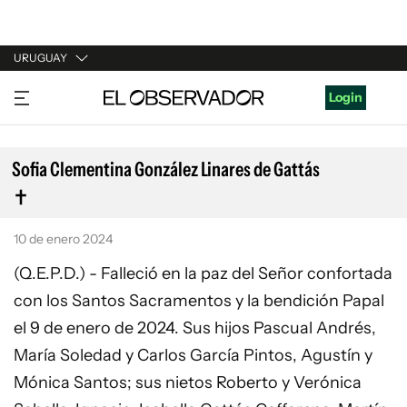
URUGUAY
URUGUAY
Login
ARGENTINA
ESPAÑA
Sofia Clementina González Linares de Gattás
ESTADOS UNIDOS
10 de enero 2024
(Q.E.P.D.) - Falleció en la paz del Señor confortada
con los Santos Sacramentos y la bendición Papal
el 9 de enero de 2024. Sus hijos Pascual Andrés,
María Soledad y Carlos García Pintos, Agustín y
Mónica Santos; sus nietos Roberto y Verónica