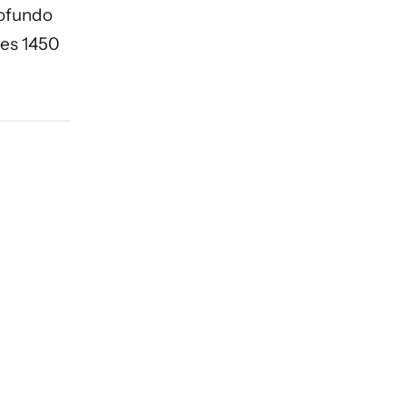
rofundo
nes 1450