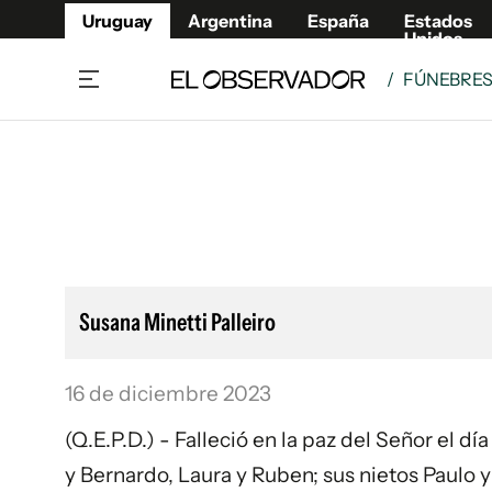
Uruguay
Argentina
España
Estados
Unidos
/
FÚNEBRE
Home
Lifestyl
Member
Opinió
Beneficios Member
Fúnebr
Referí
Remates
8°C
Domingo:
Ahora en:
Montevideo
Nacional
Mín
9°
Máx
11°
Edicion
Nubes
Café y Negocios
Publica
Susana Minetti Palleiro
Economía y Empresas
Newslet
Agro
Argent
16 de diciembre 2023
Brand Studio
España
Mundo
Estados
(Q.E.P.D.) - Falleció en la paz del Señor el d
Cultura y Espectáculos
y Bernardo, Laura y Ruben; sus nietos Paulo y