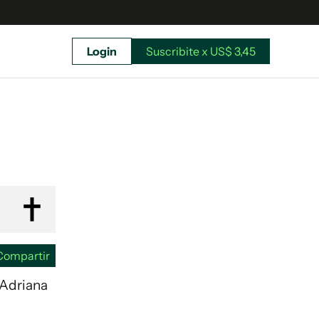
Login
Suscribite x US$ 3,45
uscríbete ahora a El Observador y elegí hasta
donde llegar.
Compartir
 Adriana
Suscribite x US$ 3,45