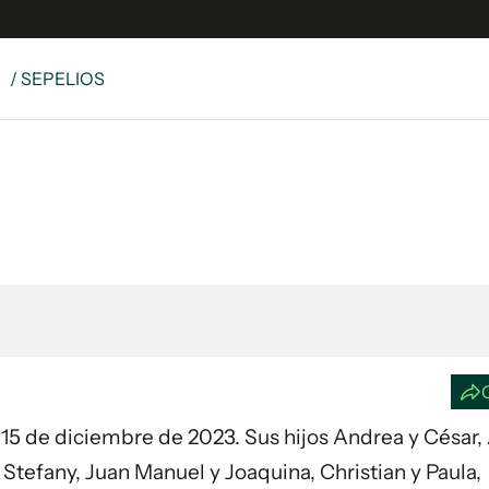
S
/ SEPELIOS
e
S
n
es
Siguenos en:
 y Legales
es especiales
ciones
ters
ina
 Unidos
ía 15 de diciembre de 2023. Sus hijos Andrea y César,
 Stefany, Juan Manuel y Joaquina, Christian y Paula,