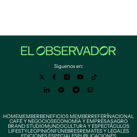
Siguenos en:
HOME
MEMBER
BENEFICIOS MEMBER
REFERÍ
NACIONAL
CAFÉ Y NEGOCIOS
ECONOMÍA Y EMPRESAS
AGRO
BRAND STUDIO
MUNDO
CULTURA Y ESPECTÁCULOS
LIFESTYLE
OPINIÓN
FÚNEBRES
REMATES Y LEGALES
EDICIONES ESPECIALES
PUBLICACIONES