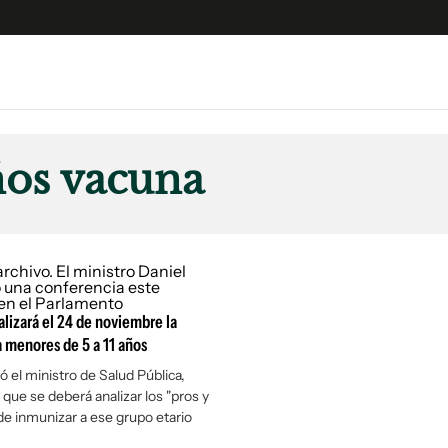
e
S
n
años vacuna
es
Siguenos en:
 y Legales
es especiales
°
ciones
ters
lizará el 24 de noviembre la
ina
 menores de 5 a 11 años
ó el ministro de Salud Pública,
 que se deberá analizar los "pros y
 Unidos
 de inmunizar a ese grupo etario