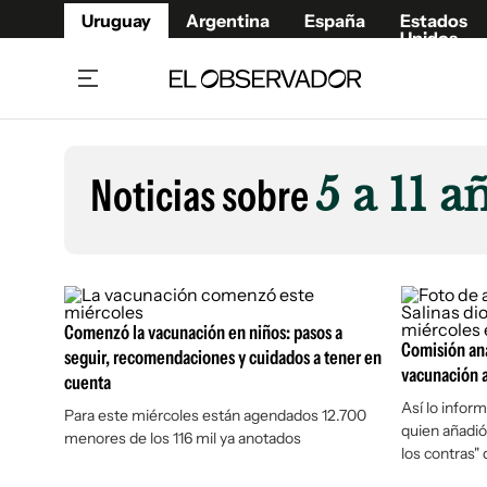
Uruguay
Argentina
España
Estados
Unidos
Home
Lifestyl
Member
Opinió
Noticias sobre
5 a 11 
Beneficios Member
Fúnebr
Referí
Remates
8°C
Domingo:
Ahora en:
Montevideo
Nacional
Mín
9°
Edicion
Máx
10
Nubes Dispersas
Café y Negocios
Publica
Comenzó la vacunación en niños: pasos a
Economía y Empresas
Newslet
Comisión ana
seguir, recomendaciones y cuidados a tener en
Agro
Argent
vacunación a
cuenta
Brand Studio
España
Así lo inform
Para este miércoles están agendados 12.700
quien añadió
Mundo
Estados
menores de los 116 mil ya anotados
los contras"
Cultura y Espectáculos