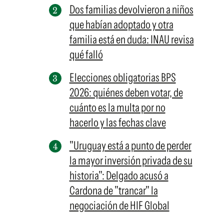
Dos familias devolvieron a niños
que habían adoptado y otra
familia está en duda: INAU revisa
qué falló
Elecciones obligatorias BPS
2026: quiénes deben votar, de
cuánto es la multa por no
hacerlo y las fechas clave
"Uruguay está a punto de perder
la mayor inversión privada de su
historia": Delgado acusó a
Cardona de "trancar" la
negociación de HIF Global