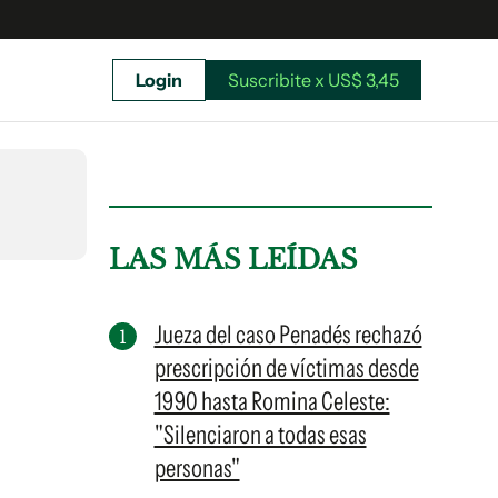
Login
Suscribite x US$ 3,45
uscríbete ahora a El Observador y elegí hasta
donde llegar.
LAS MÁS LEÍDAS
Jueza del caso Penadés rechazó
prescripción de víctimas desde
1990 hasta Romina Celeste:
"Silenciaron a todas esas
personas"
Suscribite x US$ 3,45