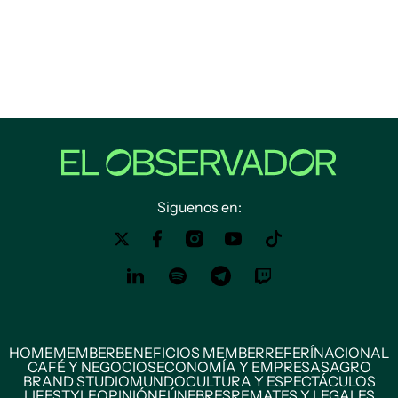
Siguenos en:
HOME
MEMBER
BENEFICIOS MEMBER
REFERÍ
NACIONAL
CAFÉ Y NEGOCIOS
ECONOMÍA Y EMPRESAS
AGRO
BRAND STUDIO
MUNDO
CULTURA Y ESPECTÁCULOS
LIFESTYLE
OPINIÓN
FÚNEBRES
REMATES Y LEGALES