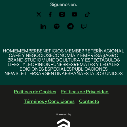
Siguenos en:
HOME
MEMBER
BENEFICIOS MEMBER
REFERÍ
NACIONAL
CAFÉ Y NEGOCIOS
ECONOMÍA Y EMPRESAS
AGRO
BRAND STUDIO
MUNDO
CULTURA Y ESPECTÁCULOS
LIFESTYLE
OPINIÓN
FÚNEBRES
REMATES Y LEGALES
EDICIONES ESPECIALES
PUBLICACIONES
NEWSLETTERS
ARGENTINA
ESPAÑA
ESTADOS UNIDOS
Políticas de Cookies
Políticas de Privacidad
Términos y Condiciones
Contacto