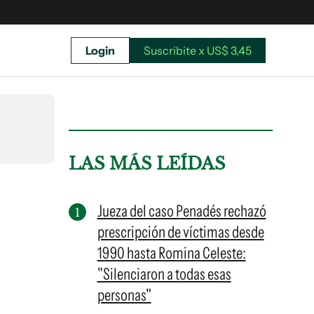
Login
Suscribite x US$ 3,45
uscríbete ahora a El Observador y elegí hasta
donde llegar.
LAS MÁS LEÍDAS
Jueza del caso Penadés rechazó
prescripción de víctimas desde
1990 hasta Romina Celeste:
"Silenciaron a todas esas
personas"
Suscribite x US$ 3,45