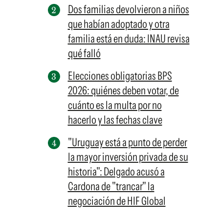
Dos familias devolvieron a niños
que habían adoptado y otra
familia está en duda: INAU revisa
qué falló
Elecciones obligatorias BPS
2026: quiénes deben votar, de
cuánto es la multa por no
hacerlo y las fechas clave
"Uruguay está a punto de perder
la mayor inversión privada de su
historia": Delgado acusó a
Cardona de "trancar" la
negociación de HIF Global