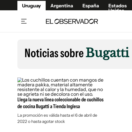
Uruguay
Argentina
España
Estados
Unidos
Home
Lifestyl
Member
Opinió
Noticias sobre
Bugatti
Beneficios Member
Fúnebr
Referí
Remates
9°C
Domingo:
Ahora en:
Montevideo
Nacional
Mín
9°
Máx
11°
Edicion
Nubes
Café y Negocios
Publica
Economía y Empresas
Newslet
Agro
Argent
Llega la nueva línea coleccionable de cuchillos
de cocina Bugatti a Tienda Inglesa
Brand Studio
España
La promoción es válida hasta el 6 de abril de
Mundo
Estados
2022 o hasta agotar stock
Cultura y Espectáculos