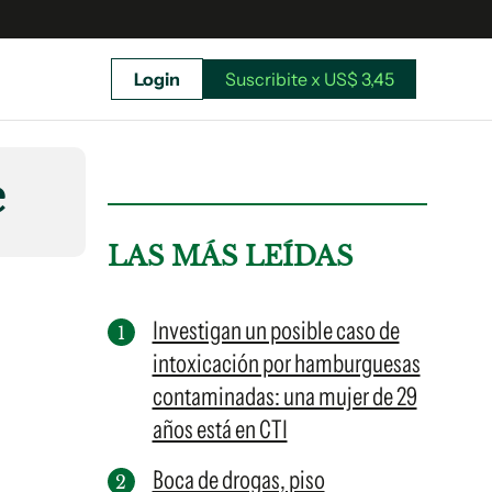
Login
Suscribite x US$ 3,45
uscríbete ahora a El Observador y elegí hasta
donde llegar.
e
LAS MÁS LEÍDAS
Investigan un posible caso de
intoxicación por hamburguesas
contaminadas: una mujer de 29
años está en CTI
Boca de drogas, piso
Suscribite x US$ 3,45