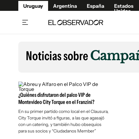
Uruguay
Argentina
España
Estados
Unidos
Home
Lifestyl
Member
Opinió
Noticias sobre
Campañ
Beneficios Member
Fúnebr
Referí
Remates
12°C
Viernes:
Ahora en:
Montevideo
Nacional
Mín
9°
Máx
11°
Edicion
Nubes
Café y Negocios
Publica
¿Quiénes disfrutaron del palco VIP de
Economía y Empresas
Newslet
Montevideo City Torque en el Franzini?
Agro
Argent
En su primer partido como local en el Clausura,
Brand Studio
España
City Torque invitó a figuras, a las que agasajó
Mundo
Estados
con un catering, y también hubo obsequios
para sus socios y “Ciudadanos Member”
Cultura y Espectáculos