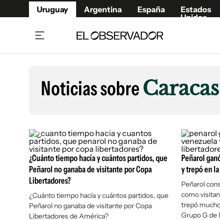
Uruguay
Argentina
España
Estados
Unidos
Home
Lifestyl
Member
Opinió
Noticias sobre
Caraca
Beneficios Member
Fúnebr
Referí
Remates
12°C
Viernes:
Ahora en:
Montevideo
Nacional
Mín
10°
Máx
12°
Edicion
Nubes
Café y Negocios
Publica
Economía y Empresas
Newslet
¿Cuánto tiempo hacía y cuántos partidos, que
Peñarol gan
Agro
Argent
Peñarol no ganaba de visitante por Copa
y trepó en la
Libertadores?
Brand Studio
España
Peñarol cons
como visitan
Mundo
Estados
¿Cuánto tiempo hacía y cuántos partidos, que
trepó mucho 
Peñarol no ganaba de visitante por Copa
Cultura y Espectáculos
Grupo G de 
Libertadores de América?