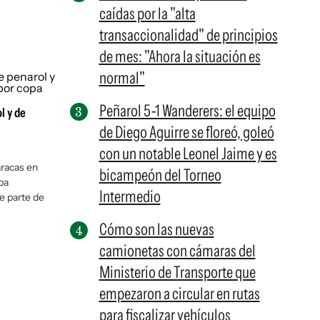
caídas por la "alta
transaccionalidad" de principios
de mes: "Ahora la situación es
normal"
Peñarol 5-1 Wanderers: el equipo
l y de
de Diego Aguirre se floreó, goleó
con un notable Leonel Jaime y es
aracas en
bicampeón del Torneo
pa
Intermedio
e parte de
Cómo son las nuevas
camionetas con cámaras del
Ministerio de Transporte que
empezaron a circular en rutas
para fiscalizar vehículos