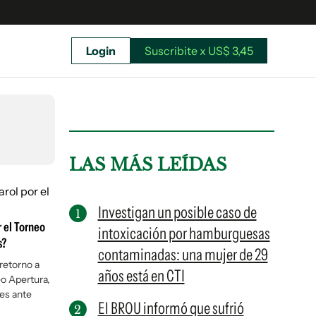
Login
Suscribite x US$ 3,45
uscríbete ahora a El Observador y elegí hasta
donde llegar.
LAS MÁS LEÍDAS
Investigan un posible caso de
 el Torneo
intoxicación por hamburguesas
s?
contaminadas: una mujer de 29
 retorno a
años está en CTI
eo Apertura,
es ante
El BROU informó que sufrió
Suscribite x US$ 3,45