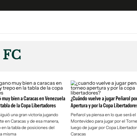
e
S
n
s FC
es
Siguenos en:
 y Legales
es especiales
ciones
ters
ó muy bien a Caracas en Venezuela
¿Cuándo vuelve a jugar Peñarol por
ina
 tabla de la Copa Libertadores
Apertura y por la Copa Libertadore
iguió una gran victoria jugando
Peñarol ya piensa en lo que será el
te en Caracas y de esa manera,
Montevideo para jugar por el Torn
 Unidos
en la tabla de posiciones del
luego de jugar por Copa Libertador
la misma
Caracas