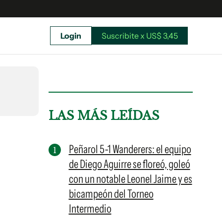
Login
Suscribite x US$ 3,45
uscríbete ahora a El Observador y elegí hasta
donde llegar.
LAS MÁS LEÍDAS
Peñarol 5-1 Wanderers: el equipo
de Diego Aguirre se floreó, goleó
con un notable Leonel Jaime y es
bicampeón del Torneo
Intermedio
Suscribite x US$ 3,45