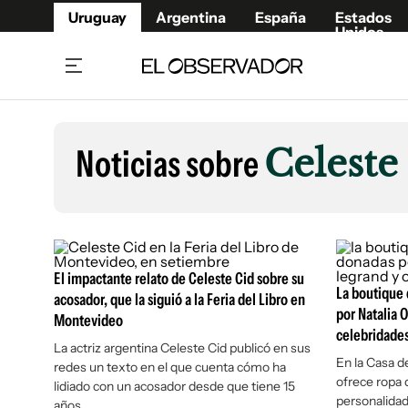
Uruguay
Argentina
España
Estados
Unidos
Home
Lifestyl
Member
Opinió
Noticias sobre
Celeste
Beneficios Member
Fúnebr
Referí
Remates
13°C
Viernes:
Ahora en:
Montevideo
Nacional
Mín
9°
Máx
Edicion
12°
Lluvia Ligera
Café y Negocios
Publica
El impactante relato de Celeste Cid sobre su
Economía y Empresas
Newslet
La boutique
acosador, que la siguió a la Feria del Libro en
Agro
Argent
por Natalia O
Montevideo
Brand Studio
celebridade
España
La actriz argentina Celeste Cid publicó en sus
Mundo
Estados
En la Casa d
redes un texto en el que cuenta cómo ha
ofrece ropa
lidiado con un acosador desde que tiene 15
Cultura y Espectáculos
personalida
años