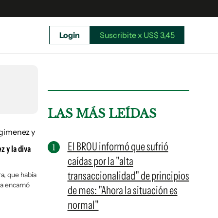
Login
Suscribite x US$ 3,45
uscríbete ahora a El Observador y elegí hasta
donde llegar.
LAS MÁS LEÍDAS
El BROU informó que sufrió
 y la diva
caídas por la "alta
transaccionalidad" de principios
ra, que había
la encarnó
de mes: "Ahora la situación es
normal"
Suscribite x US$ 3,45