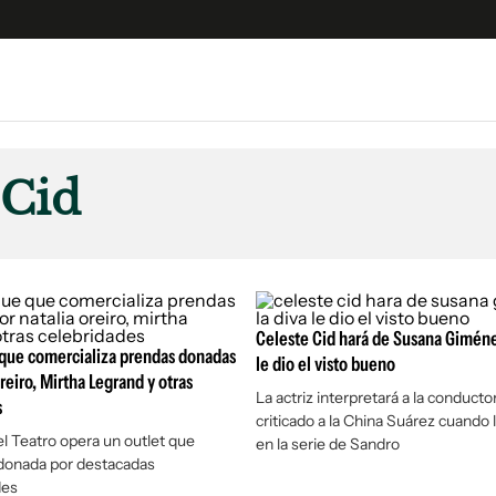
e
S
n
 Cid
es
Siguenos en:
 y Legales
es especiales
ciones
ters
Celeste Cid hará de Susana Giménez
 que comercializa prendas donadas
le dio el visto bueno
ina
reiro, Mirtha Legrand y otras
La actriz interpretará a la conducto
s
criticado a la China Suárez cuando 
 Unidos
el Teatro opera un outlet que
en la serie de Sandro
 donada por destacadas
des