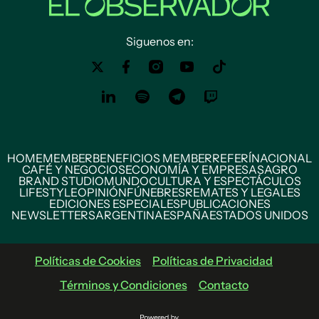
Siguenos en:
HOME
MEMBER
BENEFICIOS MEMBER
REFERÍ
NACIONAL
CAFÉ Y NEGOCIOS
ECONOMÍA Y EMPRESAS
AGRO
BRAND STUDIO
MUNDO
CULTURA Y ESPECTÁCULOS
LIFESTYLE
OPINIÓN
FÚNEBRES
REMATES Y LEGALES
EDICIONES ESPECIALES
PUBLICACIONES
NEWSLETTERS
ARGENTINA
ESPAÑA
ESTADOS UNIDOS
Políticas de Cookies
Políticas de Privacidad
Términos y Condiciones
Contacto