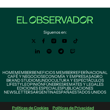
Siguenos en:
HOME
MEMBER
BENEFICIOS MEMBER
REFERÍ
NACIONAL
CAFÉ Y NEGOCIOS
ECONOMÍA Y EMPRESAS
AGRO
BRAND STUDIO
MUNDO
CULTURA Y ESPECTÁCULOS
LIFESTYLE
OPINIÓN
FÚNEBRES
REMATES Y LEGALES
EDICIONES ESPECIALES
PUBLICACIONES
NEWSLETTERS
ARGENTINA
ESPAÑA
ESTADOS UNIDOS
Políticas de Cookies
Políticas de Privacidad