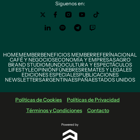
Siguenos en:
HOME
MEMBER
BENEFICIOS MEMBER
REFERÍ
NACIONAL
CAFÉ Y NEGOCIOS
ECONOMÍA Y EMPRESAS
AGRO
BRAND STUDIO
MUNDO
CULTURA Y ESPECTÁCULOS
LIFESTYLE
OPINIÓN
FÚNEBRES
REMATES Y LEGALES
EDICIONES ESPECIALES
PUBLICACIONES
NEWSLETTERS
ARGENTINA
ESPAÑA
ESTADOS UNIDOS
Políticas de Cookies
Políticas de Privacidad
Términos y Condiciones
Contacto