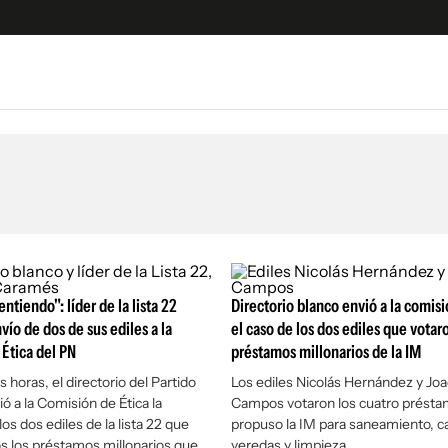
e
S
n
es
Siguenos en:
 y Legales
es especiales
ciones
ntiendo": líder de la lista 22
ters
Directorio blanco envió a la comisi
vío de dos de sus ediles a la
el caso de los dos ediles que votar
ina
Ética del PN
préstamos millonarios de la IM
s horas, el directorio del Partido
Los ediles Nicolás Hernández y Jo
 Unidos
ó a la Comisión de Ética la
Campos votaron los cuatro prést
los dos ediles de la lista 22 que
propuso la IM para saneamiento, ca
s los préstamos millonarios que
veredas y limpieza