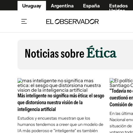
Uruguay
Argentina
España
Estados
Unidos
Home
Lifestyl
Member
Opinió
Noticias sobre
Ética
Beneficios Member
Fúnebr
Referí
Remates
10°C
Sábado:
Ahora en:
Montevideo
Nacional
Mín
7°
Máx
11°
Edicion
Nubes
Café y Negocios
Publica
Economía y Empresas
"Todavía no e
Newslet
Más inteligente no significa más ética: el sesgo
cuestionó en
Agro
Argent
que distorsiona nuestra visión de la
Comisión de 
inteligencia artificial
Brand Studio
España
En las última
Mundo
Estados
Estudios y encuestas muestran que los
Nacional envi
humanos tendemos a creer que un modelo de
situación de 
Cultura y Espectáculos
IA más poderoso e "inteligente" es también
votaron todo