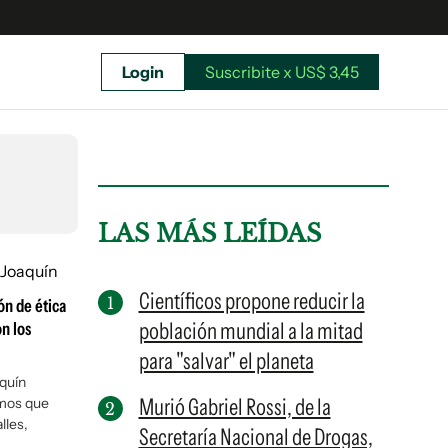
Login
Suscribite x US$ 3,45
uscríbete ahora a El Observador y elegí hasta
donde llegar.
LAS MÁS LEÍDAS
Científicos propone reducir la
ón de ética
población mundial a la mitad
on los
para "salvar" el planeta
aquín
Murió Gabriel Rossi, de la
amos que
lles,
Secretaría Nacional de Drogas,
Suscribite x US$ 3,45