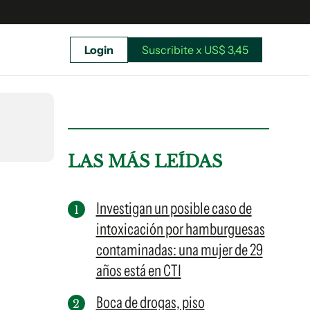
Login
Suscribite x US$ 3,45
uscríbete ahora a El Observador y elegí hasta
donde llegar.
LAS MÁS LEÍDAS
Investigan un posible caso de
intoxicación por hamburguesas
contaminadas: una mujer de 29
años está en CTI
Boca de drogas, piso
Suscribite x US$ 3,45