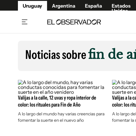
Uruguay
Argentina
España
Estados
Unidos
Home
Lifestyl
Member
Opinió
Noticias sobre
fin de a
Beneficios Member
Fúnebr
Referí
Remates
13°C
Viernes:
Ahora en:
Montevideo
Nacional
Mín
8°
Máx
11°
Edicion
Nubes
Café y Negocios
Publica
Economía y Empresas
Newslet
Valijas a la calle, 12 uvas y ropa interior de
Valijas a la c
Agro
Argent
color: los rituales para Fin de Año
color: los ri
Brand Studio
España
A lo largo del mundo hay varias creencias para
A lo largo d
fomentar la suerte en el nuevo año
fomentar la 
Mundo
Estados
Cultura y Espectáculos