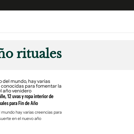
e
S
n
ño rituales
es
Siguenos en:
 y Legales
es especiales
ciones
ters
alle, 12 uvas y ropa interior de
ina
tuales para Fin de Año
el mundo hay varias creencias para
suerte en el nuevo año
 Unidos