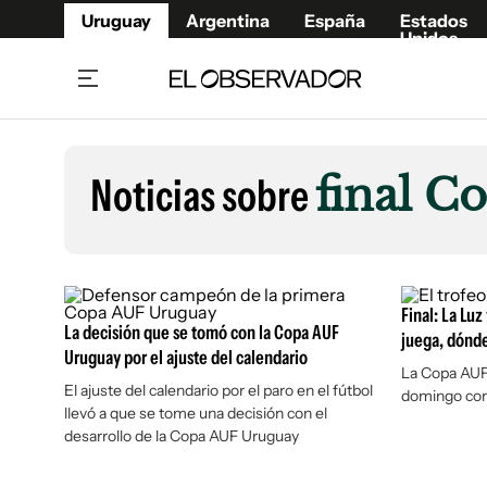
Uruguay
Argentina
España
Estados
Unidos
Home
Lifestyl
Member
Opinió
Noticias sobre
final C
Beneficios Member
Fúnebr
Referí
Remates
12°C
Viernes:
Ahora en:
Montevideo
Nacional
Mín
10°
Máx
12°
Edicion
Nubes
Café y Negocios
Publica
Final: La Lu
La decisión que se tomó con la Copa AUF
Economía y Empresas
Newslet
juega, dónde
Uruguay por el ajuste del calendario
Agro
Argent
La Copa AUF 
El ajuste del calendario por el paro en el fútbol
domingo con 
Brand Studio
España
llevó a que se tome una decisión con el
Mundo
Estados
desarrollo de la Copa AUF Uruguay
Cultura y Espectáculos