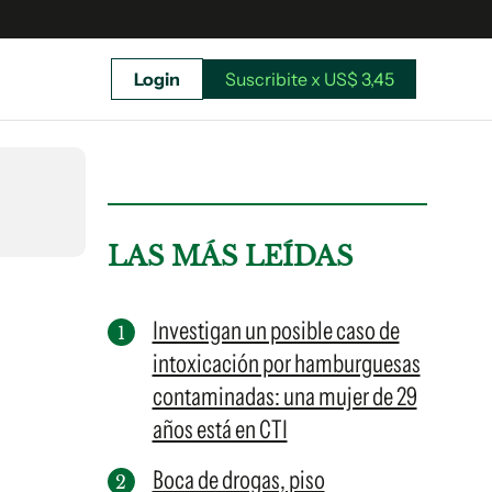
Login
Suscribite x US$ 3,45
uscríbete ahora a El Observador y elegí hasta
donde llegar.
LAS MÁS LEÍDAS
Investigan un posible caso de
intoxicación por hamburguesas
contaminadas: una mujer de 29
años está en CTI
Boca de drogas, piso
Suscribite x US$ 3,45