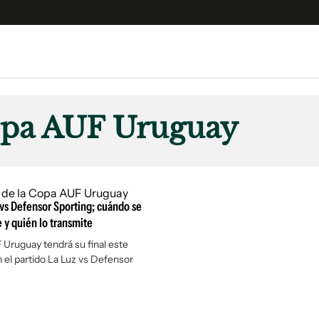
e
S
n
opa AUF Uruguay
es
Siguenos en:
 y Legales
es especiales
ciones
z vs Defensor Sporting; cuándo se
ters
 y quién lo transmite
ina
Uruguay tendrá su final este
el partido La Luz vs Defensor
 Unidos