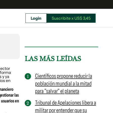
Login
Suscribite x US$ 3,45
uscríbete ahora a El Observador y elegí hasta
donde llegar.
LAS MÁS LEÍDAS
Científicos propone reducir la
población mundial a la mitad
inanciero
para "salvar" el planeta
estionar las
 usuarios en
Tribunal de Apelaciones libera a
militar por entender que su
Suscribite x US$ 3,45