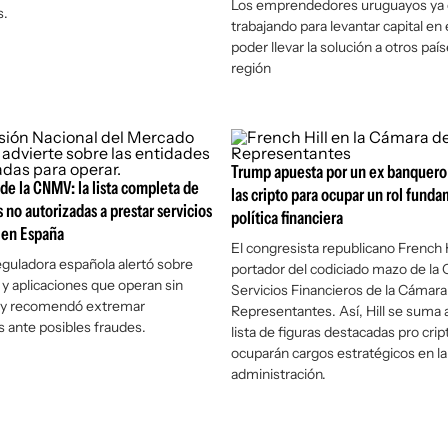
Los emprendedores uruguayos ya 
s.
trabajando para levantar capital en 
poder llevar la solución a otros país
región
Trump apuesta por un ex banquero
de la CNMV: la lista completa de
las cripto para ocupar un rol funda
 no autorizadas a prestar servicios
política financiera
 en España
El congresista republicano French Hi
eguladora española alertó sobre
portador del codiciado mazo de la
y aplicaciones que operan sin
Servicios Financieros de la Cámara
n y recomendó extremar
Representantes. Así, Hill se suma a
 ante posibles fraudes.
lista de figuras destacadas pro cri
ocuparán cargos estratégicos en l
administración.