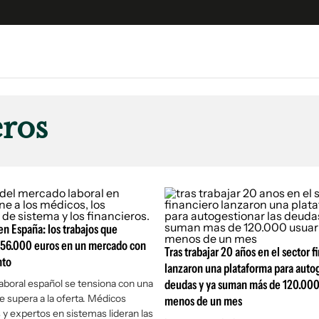
e
S
n
eros
es
Siguenos en:
 y Legales
es especiales
ciones
ters
 en España: los trabajos que
ina
s 56.000 euros en un mercado con
Tras trabajar 20 años en el sector f
nto
lanzaron una plataforma para autog
 Unidos
aboral español se tensiona con una
deudas y ya suman más de 120.000
supera a la oferta. Médicos
menos de un mes
s y expertos en sistemas lideran las