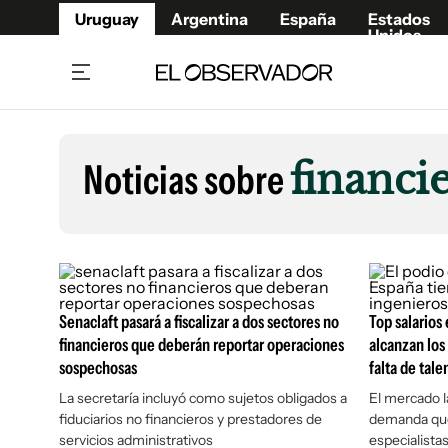
Uruguay
Argentina
España
Estados
Unidos
Home
Lifestyl
Member
Opinió
Noticias sobre
financi
Beneficios Member
Fúnebr
Referí
Remates
11°C
Viernes:
Ahora en:
Montevideo
Nacional
Mín
8°
Máx
12°
Edicion
Nubes
Café y Negocios
Publica
Economía y Empresas
Newslet
Senaclaft pasará a fiscalizar a dos sectores no
Top salarios
Agro
Argent
financieros que deberán reportar operaciones
alcanzan lo
sospechosas
Brand Studio
falta de tale
España
Mundo
Estados
La secretaría incluyó como sujetos obligados a
El mercado l
fiduciarios no financieros y prestadores de
demanda que 
Cultura y Espectáculos
servicios administrativos
especialista