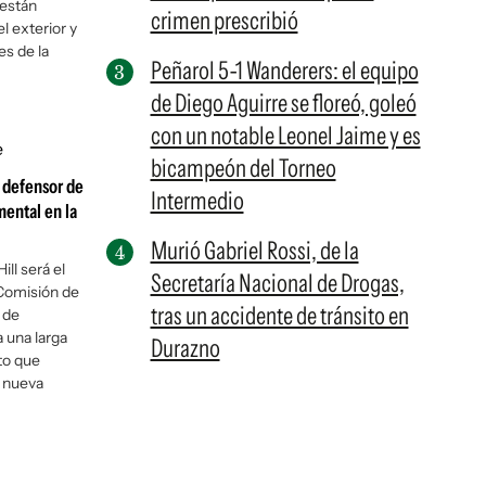
están
crimen prescribió
el exterior y
es de la
Peñarol 5-1 Wanderers: el equipo
de Diego Aguirre se floreó, goleó
con un notable Leonel Jaime y es
bicampeón del Torneo
 defensor de
Intermedio
mental en la
Murió Gabriel Rossi, de la
ll será el
Secretaría Nacional de Drogas,
 Comisión de
tras un accidente de tránsito en
 de
 una larga
Durazno
pto que
a nueva