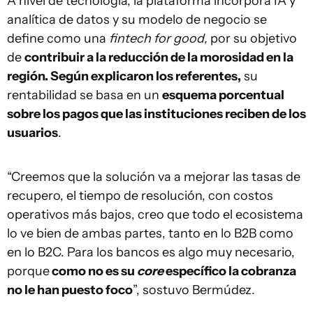
A nivel de tecnología, la plataforma incorpora IA y
analítica de datos y su modelo de negocio se
define como una
fintech for good,
por su objetivo
de
contribuir a la reducción de la morosidad en la
región. Según explicaron los referentes,
su
rentabilidad se basa en un
esquema porcentual
sobre los pagos que las instituciones reciben de los
usuarios
.
“Creemos que la solución va a mejorar las tasas de
recupero, el tiempo de resolución, con costos
operativos más bajos, creo que todo el ecosistema
lo ve bien de ambas partes, tanto en lo B2B como
en lo B2C. Para los bancos es algo muy necesario,
porque
como no es su
core
específico la cobranza
no le han puesto foco
”, sostuvo Bermúdez.