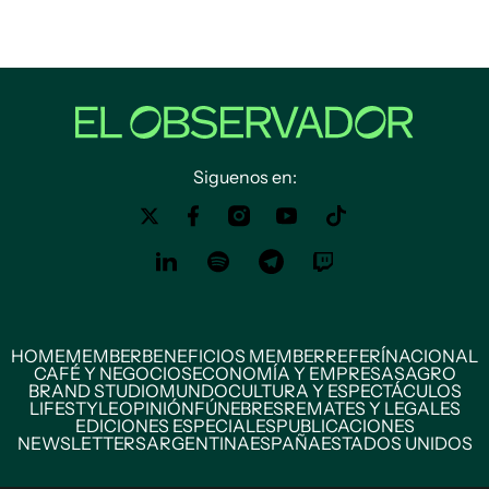
Siguenos en:
HOME
MEMBER
BENEFICIOS MEMBER
REFERÍ
NACIONAL
CAFÉ Y NEGOCIOS
ECONOMÍA Y EMPRESAS
AGRO
BRAND STUDIO
MUNDO
CULTURA Y ESPECTÁCULOS
LIFESTYLE
OPINIÓN
FÚNEBRES
REMATES Y LEGALES
EDICIONES ESPECIALES
PUBLICACIONES
NEWSLETTERS
ARGENTINA
ESPAÑA
ESTADOS UNIDOS